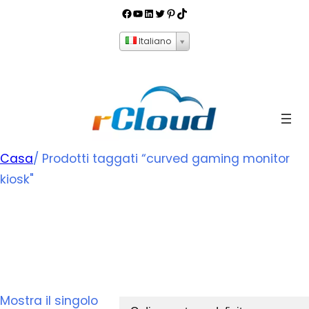
Italiano
Casa
/ Prodotti taggati “
curved gaming monitor
kiosk
"
curved gaming monitor
kiosk
Mostra il singolo