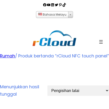
Bahasa Melayu
Rumah
/ Produk bertanda “
rCloud NFC touch panel
”
rCloud NFC touch panel
Menunjukkan hasil
tunggal