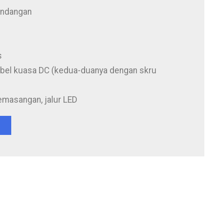
andangan
s
bel kuasa DC (kedua-duanya dengan skru
emasangan, jalur LED