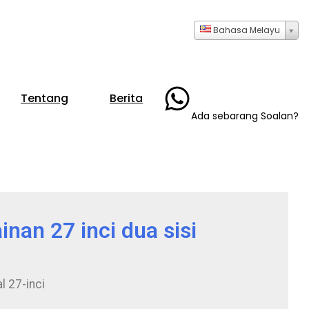
Bahasa Melayu
+86- 13723735286
Tentang
Berita
Ada sebarang Soalan?
nan 27 inci dua sisi
l 27-inci