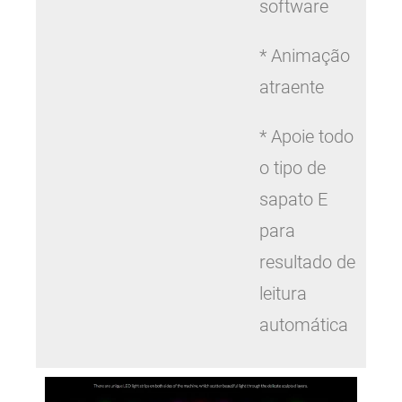
software
* Animação
atraente
* Apoie todo
o tipo de
sapato E
para
resultado de
leitura
automática