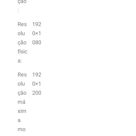
ção
:
Res
192
olu
0×1
ção
080
físic
a:
Res
192
olu
0×1
ção
200
má
xim
a
mo