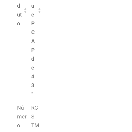
d
u
ut
e
o
P
C
A
P
d
e
4
3
”
Nú
RC
mer
S-
o
TM