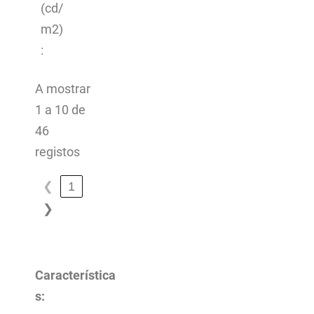
(cd/
m2)
:
A mostrar
1 a 10 de
46
registos
❮
1
❯
Característica
s: