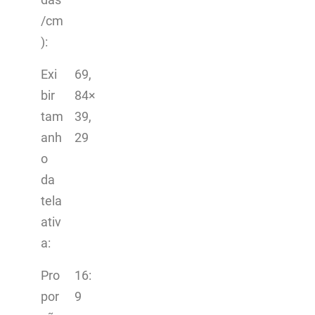
/cm
):
Exi
69,
bir
84×
tam
39,
anh
29
o
da
tela
ativ
a:
Pro
16:
por
9