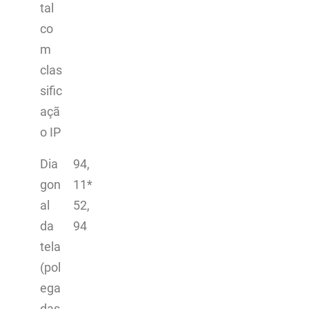
tal
co
m
clas
sific
açã
o IP
Dia
94,
gon
11*
al
52,
da
94
tela
(pol
ega
das