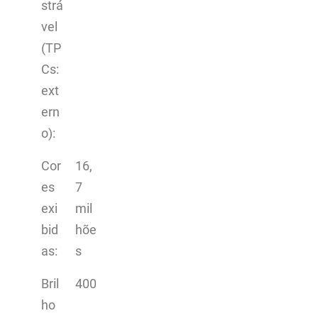
strá
vel
(TP
Cs:
ext
ern
o):
Cor
16,
es
7
exi
mil
bid
hõe
as:
s
Bril
400
ho